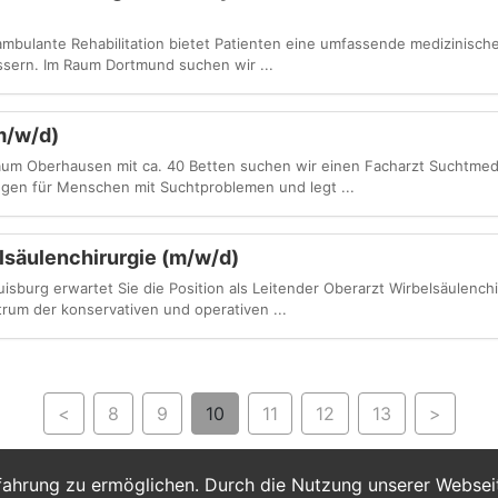
ambulante Rehabilitation bietet Patienten eine umfassende medizinisch
ssern. Im Raum Dortmund suchen wir ...
m/w/d)
aum Oberhausen mit ca. 40 Betten suchen wir einen Facharzt Suchtmedi
ngen für Menschen mit Suchtproblemen und legt ...
lsäulenchirurgie (m/w/d)
isburg erwartet Sie die Position als Leitender Oberarzt Wirbelsäulenchi
rum der konservativen und operativen ...
<
8
9
10
11
12
13
>
fahrung zu ermöglichen. Durch die Nutzung unserer Webse