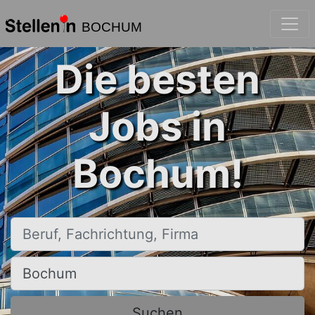
BOCHUM
Die besten
Jobs in
Bochum!
Beruf, Fachrichtung, Firma
Ort, Stadt
Suchen