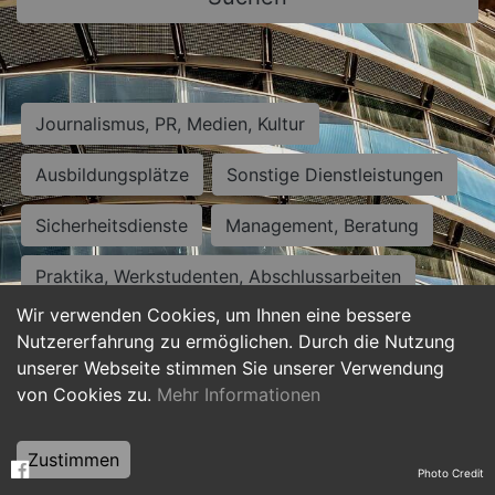
Journalismus, PR, Medien, Kultur
Ausbildungsplätze
Sonstige Dienstleistungen
Sicherheitsdienste
Management, Beratung
Praktika, Werkstudenten, Abschlussarbeiten
Wir verwenden Cookies, um Ihnen eine bessere
Personalwesen
Assistenz, Sekretariat
Nutzererfahrung zu ermöglichen. Durch die Nutzung
unserer Webseite stimmen Sie unserer Verwendung
Hilfskräfte, Aushilfs- und Nebenjobs
von Cookies zu.
Mehr Informationen
Einkauf, Logistik, Materialwirtschaft
Zustimmen
Photo Credit
Weiterbildung, Studium, duale Ausbildung