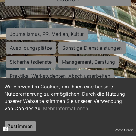
Journalismus, PR, Medien, Kultur
Ausbildungsplätze
Sonstige Dienstleistungen
Sicherheitsdienste
Management, Beratung
Praktika, Werkstudenten, Abschlussarbeiten
Wir verwenden Cookies, um Ihnen eine bessere
Personalwesen
Assistenz, Sekretariat
Nutzererfahrung zu ermöglichen. Durch die Nutzung
unserer Webseite stimmen Sie unserer Verwendung
Hilfskräfte, Aushilfs- und Nebenjobs
von Cookies zu.
Mehr Informationen
Einkauf, Logistik, Materialwirtschaft
Zustimmen
Photo Credit
Weiterbildung, Studium, duale Ausbildung