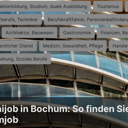
eiterbildung, Studium, duale Ausbildung
Tourismus
rberufe, Techniker
Berufskraftfahrer, Personenbeförder
Architektur, Bauwesen
Gastronomie
Finanzen, Ba
entlicher Dienst
Medizin, Gesundheit, Pflege
Handwe
iehung, Soziale Berufe
ijob in Bochum: So finden Si
mjob