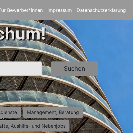
Für Bewerber*innen
Impressum
Datenschutzerklärung
ochum!
Suchen
sdienste
Management, Beratung
räfte, Aushilfs- und Nebenjobs