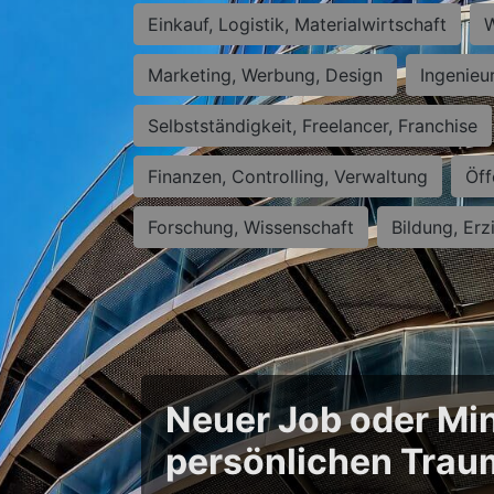
Einkauf, Logistik, Materialwirtschaft
W
Marketing, Werbung, Design
Ingenieu
Selbstständigkeit, Freelancer, Franchise
Finanzen, Controlling, Verwaltung
Öff
Forschung, Wissenschaft
Bildung, Erz
Neuer Job oder Min
persönlichen Trau