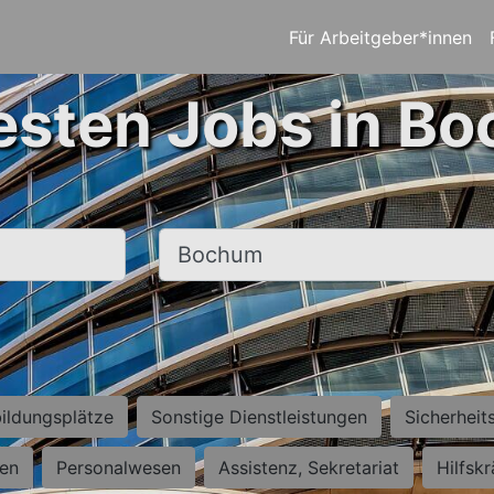
Für Arbeitgeber*innen
esten Jobs in B
Ort, Stadt
ildungsplätze
Sonstige Dienstleistungen
Sicherheit
ten
Personalwesen
Assistenz, Sekretariat
Hilfsk