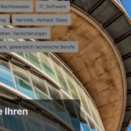
Rechtswesen
IT, Software
ung
Vertrieb, Verkauf, Sales
nken, Versicherungen
rk, gewerblich technische Berufe
e Ihren