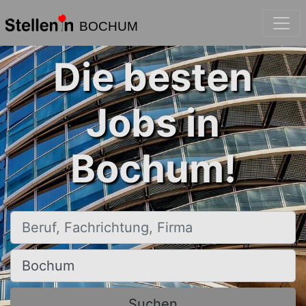
BOCHUM
Die besten
Jobs in
Bochum!
Beruf, Fachrichtung, Firma
Ort, Stadt
Suchen