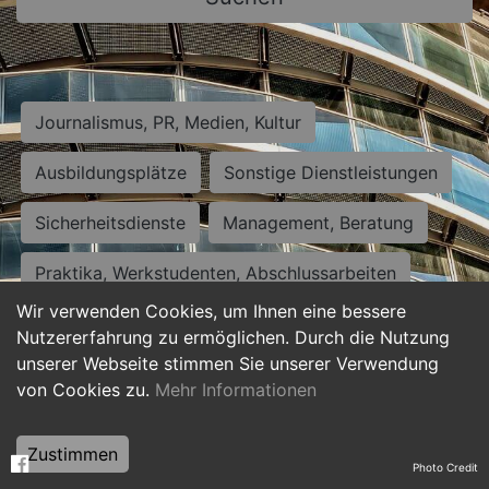
Journalismus, PR, Medien, Kultur
Ausbildungsplätze
Sonstige Dienstleistungen
Sicherheitsdienste
Management, Beratung
Praktika, Werkstudenten, Abschlussarbeiten
Wir verwenden Cookies, um Ihnen eine bessere
Personalwesen
Assistenz, Sekretariat
Nutzererfahrung zu ermöglichen. Durch die Nutzung
unserer Webseite stimmen Sie unserer Verwendung
Hilfskräfte, Aushilfs- und Nebenjobs
von Cookies zu.
Mehr Informationen
Einkauf, Logistik, Materialwirtschaft
Zustimmen
Photo Credit
Weiterbildung, Studium, duale Ausbildung