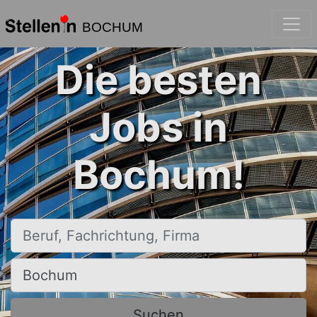
BOCHUM
Die besten
Jobs in
Bochum!
Beruf, Fachrichtung, Firma
Ort, Stadt
Suchen