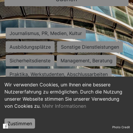
Journalismus, PR, Medien, Kultur
Ausbildungsplätze
Sonstige Dienstleistungen
Sicherheitsdienste
Management, Beratung
Praktika, Werkstudenten, Abschlussarbeiten
Wir verwenden Cookies, um Ihnen eine bessere
Personalwesen
Assistenz, Sekretariat
Nutzererfahrung zu ermöglichen. Durch die Nutzung
unserer Webseite stimmen Sie unserer Verwendung
Hilfskräfte, Aushilfs- und Nebenjobs
von Cookies zu.
Mehr Informationen
Einkauf, Logistik, Materialwirtschaft
Zustimmen
Photo Credit
Weiterbildung, Studium, duale Ausbildung