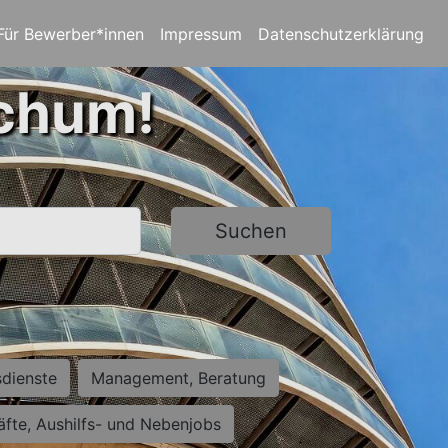
Für Bewerber*innen
Impressum
Datenschutzerklärung
ochum!
Suchen
sdienste
Management, Beratung
räfte, Aushilfs- und Nebenjobs