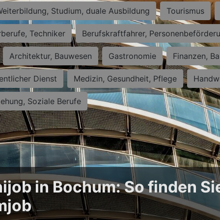
eiterbildung, Studium, duale Ausbildung
Tourismus
rberufe, Techniker
Berufskraftfahrer, Personenbeförder
Architektur, Bauwesen
Gastronomie
Finanzen, Ba
entlicher Dienst
Medizin, Gesundheit, Pflege
Handwe
iehung, Soziale Berufe
ijob in Bochum: So finden Si
mjob