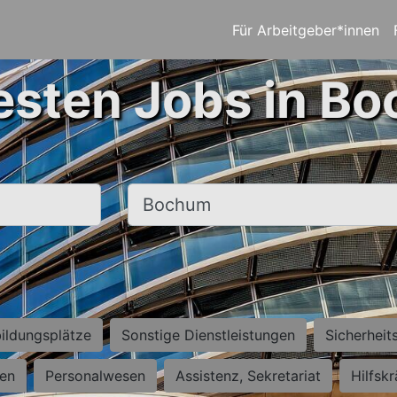
Für Arbeitgeber*innen
esten Jobs in B
Ort, Stadt
ildungsplätze
Sonstige Dienstleistungen
Sicherheit
ten
Personalwesen
Assistenz, Sekretariat
Hilfsk