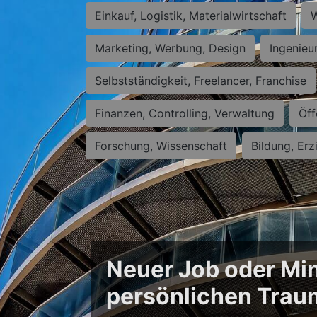
Einkauf, Logistik, Materialwirtschaft
W
Marketing, Werbung, Design
Ingenieu
Selbstständigkeit, Freelancer, Franchise
Finanzen, Controlling, Verwaltung
Öff
Forschung, Wissenschaft
Bildung, Erz
Neuer Job oder Min
persönlichen Trau