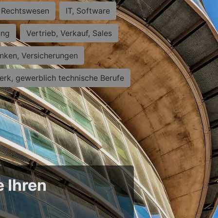
Rechtswesen
IT, Software
ung
Vertrieb, Verkauf, Sales
nken, Versicherungen
rk, gewerblich technische Berufe
e Ihren