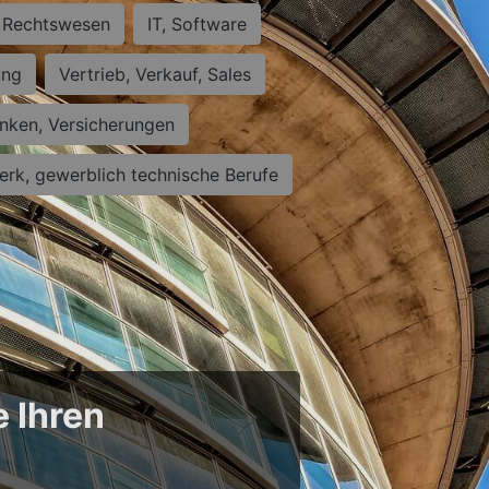
Rechtswesen
IT, Software
ung
Vertrieb, Verkauf, Sales
nken, Versicherungen
rk, gewerblich technische Berufe
e Ihren