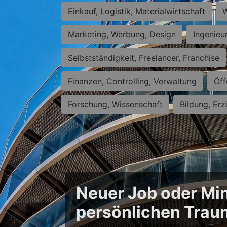
Einkauf, Logistik, Materialwirtschaft
W
Marketing, Werbung, Design
Ingenieu
Selbstständigkeit, Freelancer, Franchise
Finanzen, Controlling, Verwaltung
Öff
Forschung, Wissenschaft
Bildung, Erz
Neuer Job oder Min
persönlichen Trau