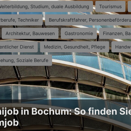
eiterbildung, Studium, duale Ausbildung
Tourismus
rberufe, Techniker
Berufskraftfahrer, Personenbeförder
Architektur, Bauwesen
Gastronomie
Finanzen, Ba
entlicher Dienst
Medizin, Gesundheit, Pflege
Handwe
iehung, Soziale Berufe
ijob in Bochum: So finden Si
mjob