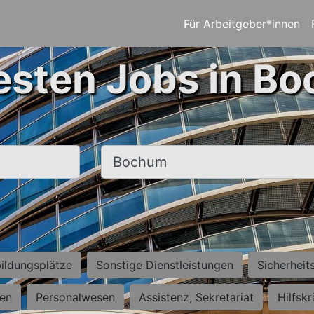
Für Arbeitgeber*innen
esten Jobs in B
Ort, Stadt
ildungsplätze
Sonstige Dienstleistungen
Sicherheit
ten
Personalwesen
Assistenz, Sekretariat
Hilfsk