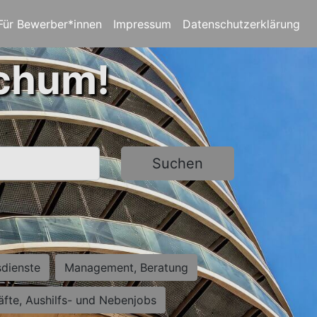
Für Bewerber*innen
Impressum
Datenschutzerklärung
ochum!
Suchen
sdienste
Management, Beratung
räfte, Aushilfs- und Nebenjobs