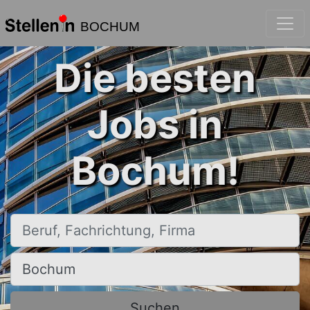
BOCHUM
Die besten
Jobs in
Bochum!
Beruf, Fachrichtung, Firma
Ort, Stadt
Suchen