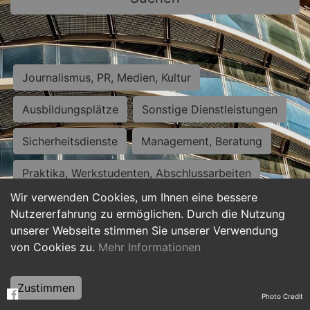
Journalismus, PR, Medien, Kultur
Ausbildungsplätze
Sonstige Dienstleistungen
Sicherheitsdienste
Management, Beratung
Praktika, Werkstudenten, Abschlussarbeiten
Wir verwenden Cookies, um Ihnen eine bessere
Personalwesen
Assistenz, Sekretariat
Nutzererfahrung zu ermöglichen. Durch die Nutzung
unserer Webseite stimmen Sie unserer Verwendung
Hilfskräfte, Aushilfs- und Nebenjobs
von Cookies zu.
Mehr Informationen
Einkauf, Logistik, Materialwirtschaft
Zustimmen
Photo Credit
Weiterbildung, Studium, duale Ausbildung