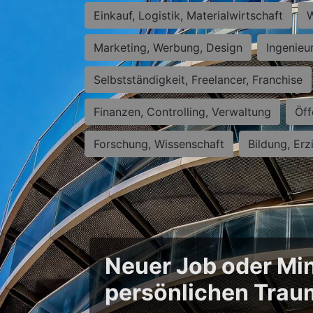
Einkauf, Logistik, Materialwirtschaft
W
Marketing, Werbung, Design
Ingenieu
Selbstständigkeit, Freelancer, Franchise
Finanzen, Controlling, Verwaltung
Öff
Forschung, Wissenschaft
Bildung, Erz
Neuer Job oder Min
persönlichen Trau