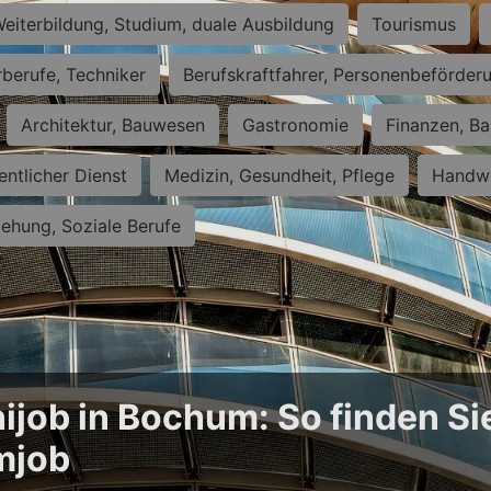
eiterbildung, Studium, duale Ausbildung
Tourismus
rberufe, Techniker
Berufskraftfahrer, Personenbeförder
Architektur, Bauwesen
Gastronomie
Finanzen, Ba
entlicher Dienst
Medizin, Gesundheit, Pflege
Handwe
iehung, Soziale Berufe
ijob in Bochum: So finden Si
mjob