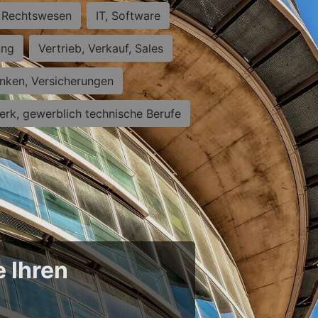
Rechtswesen
IT, Software
ung
Vertrieb, Verkauf, Sales
nken, Versicherungen
rk, gewerblich technische Berufe
e Ihren