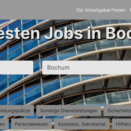
Für Arbeitgeber*innen
esten Jobs in B
Ort, Stadt
ildungsplätze
Sonstige Dienstleistungen
Sicherheit
ten
Personalwesen
Assistenz, Sekretariat
Hilfsk