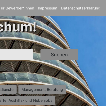
Für Bewerber*innen
Impressum
Datenschutzerklärung
ochum!
Suchen
sdienste
Management, Beratung
räfte, Aushilfs- und Nebenjobs