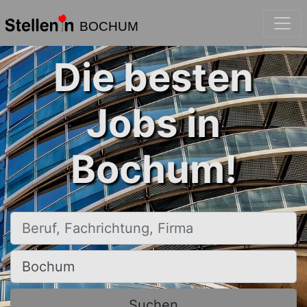
BOCHUM
Die besten
Jobs in
Bochum!
Beruf, Fachrichtung, Firma
Ort, Stadt
Suchen