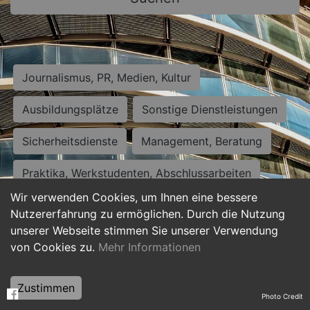
Journalismus, PR, Medien, Kultur
Ausbildungsplätze
Sonstige Dienstleistungen
Sicherheitsdienste
Management, Beratung
Praktika, Werkstudenten, Abschlussarbeiten
Wir verwenden Cookies, um Ihnen eine bessere
Personalwesen
Assistenz, Sekretariat
Nutzererfahrung zu ermöglichen. Durch die Nutzung
unserer Webseite stimmen Sie unserer Verwendung
Hilfskräfte, Aushilfs- und Nebenjobs
von Cookies zu.
Mehr Informationen
Einkauf, Logistik, Materialwirtschaft
Zustimmen
Photo Credit
Weiterbildung, Studium, duale Ausbildung