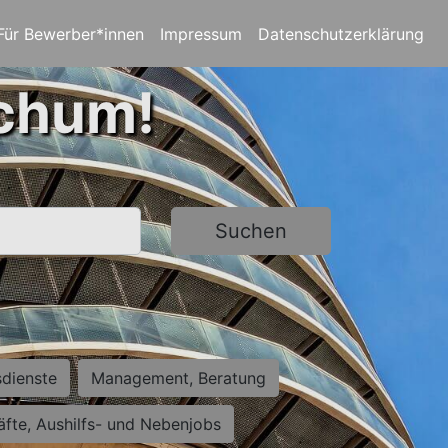
Für Bewerber*innen
Impressum
Datenschutzerklärung
ochum!
Suchen
sdienste
Management, Beratung
räfte, Aushilfs- und Nebenjobs