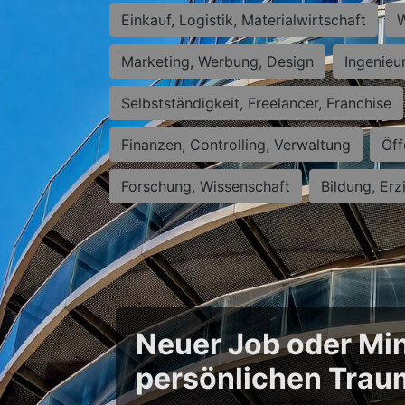
Einkauf, Logistik, Materialwirtschaft
W
Marketing, Werbung, Design
Ingenieu
Selbstständigkeit, Freelancer, Franchise
Finanzen, Controlling, Verwaltung
Öff
Forschung, Wissenschaft
Bildung, Erz
Neuer Job oder Min
persönlichen Trau