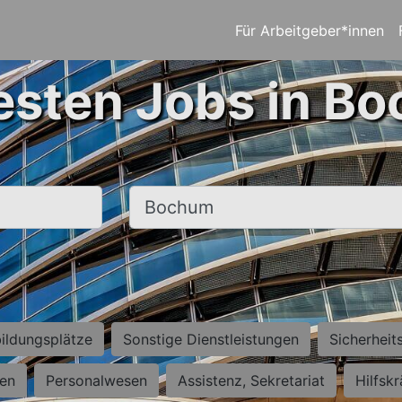
Für Arbeitgeber*innen
esten Jobs in B
Ort, Stadt
ildungsplätze
Sonstige Dienstleistungen
Sicherheit
ten
Personalwesen
Assistenz, Sekretariat
Hilfsk