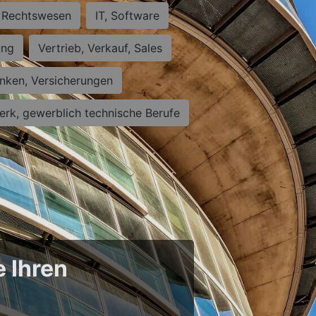
Rechtswesen
IT, Software
ung
Vertrieb, Verkauf, Sales
nken, Versicherungen
rk, gewerblich technische Berufe
e Ihren