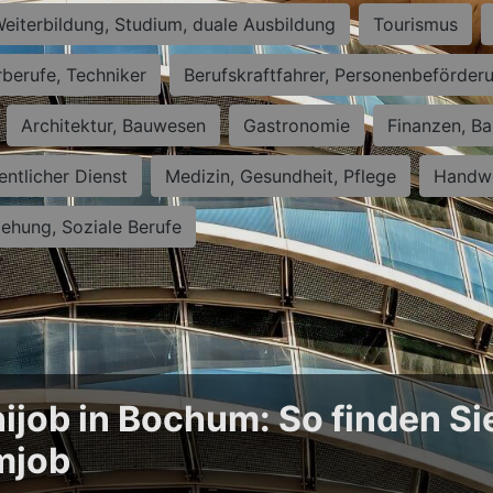
eiterbildung, Studium, duale Ausbildung
Tourismus
rberufe, Techniker
Berufskraftfahrer, Personenbeförder
Architektur, Bauwesen
Gastronomie
Finanzen, Ba
entlicher Dienst
Medizin, Gesundheit, Pflege
Handwe
iehung, Soziale Berufe
ijob in Bochum: So finden Si
mjob