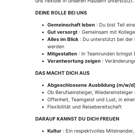
uns flexibel in unseren Häusern unterstützt.
DEINE ROLLE BEI UNS
Gemeinschaft leben
: Du bist Teil e
Gut versorgt
: Gemeinsam mit Kollegen
Alles im Blick
: Du unterstützt bei der
werden
Mitgestalten
: In Teamrunden bringst D
Verantwortung zeigen
: Veränderunge
DAS MACHT DICH AUS
Abgeschlossene Ausbildung (m/w/d
Ob Berufseinsteiger, Wiedereinsteiger o
Offenheit, Teamgeist und Lust, in ein
Flexibilität und Reisebereitschaft
DARAUF KANNST DU DICH FREUEN
Kultur
: Ein respektvolles Miteinander