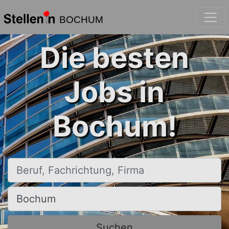
BOCHUM
Die besten
Jobs in
Bochum!
Beruf, Fachrichtung, Firma
Ort, Stadt
Suchen