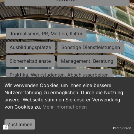
Journalismus, PR, Medien, Kultur
Ausbildungsplätze
Sonstige Dienstleistungen
Sicherheitsdienste
Management, Beratung
Praktika, Werkstudenten, Abschlussarbeiten
Wir verwenden Cookies, um Ihnen eine bessere
Personalwesen
Assistenz, Sekretariat
Nutzererfahrung zu ermöglichen. Durch die Nutzung
unserer Webseite stimmen Sie unserer Verwendung
Hilfskräfte, Aushilfs- und Nebenjobs
von Cookies zu.
Mehr Informationen
Einkauf, Logistik, Materialwirtschaft
Zustimmen
Photo Credit
Weiterbildung, Studium, duale Ausbildung