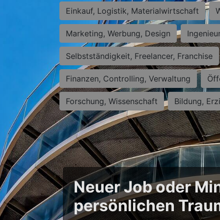
Einkauf, Logistik, Materialwirtschaft
W
Marketing, Werbung, Design
Ingenieu
Selbstständigkeit, Freelancer, Franchise
Finanzen, Controlling, Verwaltung
Öff
Forschung, Wissenschaft
Bildung, Erz
Neuer Job oder Min
persönlichen Trau