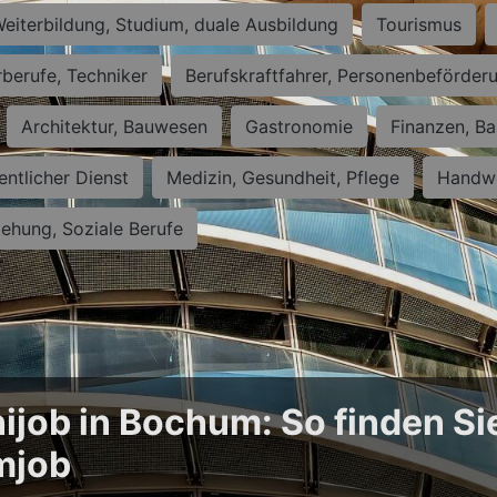
eiterbildung, Studium, duale Ausbildung
Tourismus
rberufe, Techniker
Berufskraftfahrer, Personenbeförder
Architektur, Bauwesen
Gastronomie
Finanzen, Ba
entlicher Dienst
Medizin, Gesundheit, Pflege
Handwe
iehung, Soziale Berufe
ijob in Bochum: So finden Si
mjob