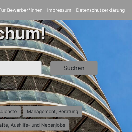
Für Bewerber*innen
Impressum
Datenschutzerklärung
ochum!
Suchen
sdienste
Management, Beratung
räfte, Aushilfs- und Nebenjobs