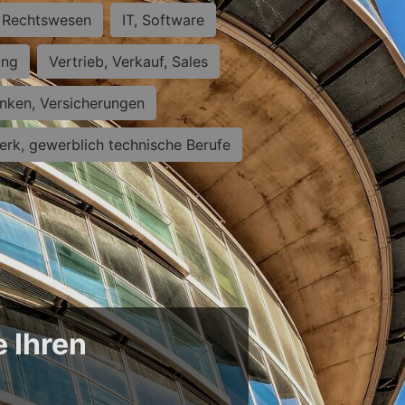
Rechtswesen
IT, Software
ung
Vertrieb, Verkauf, Sales
nken, Versicherungen
rk, gewerblich technische Berufe
e Ihren