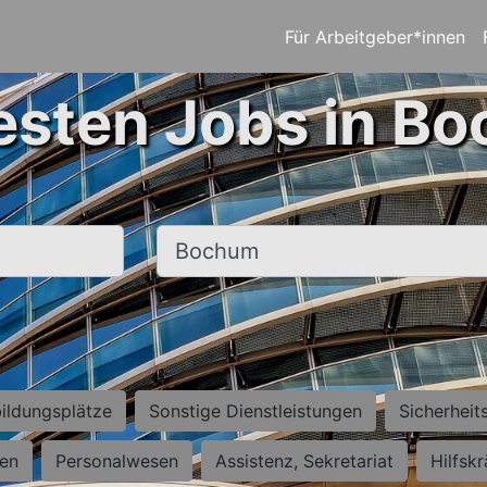
Für Arbeitgeber*innen
esten Jobs in B
Ort, Stadt
ildungsplätze
Sonstige Dienstleistungen
Sicherheit
ten
Personalwesen
Assistenz, Sekretariat
Hilfsk