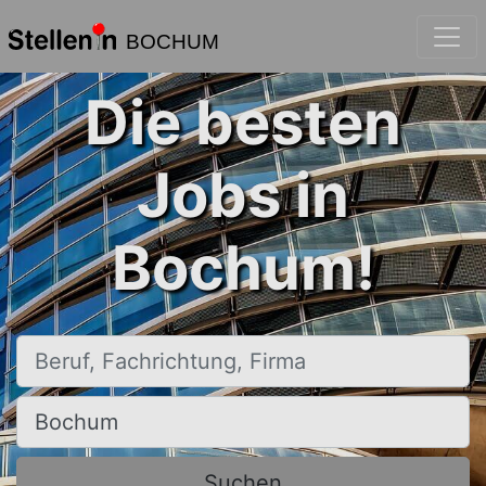
BOCHUM
Die besten
Jobs in
Bochum!
Beruf, Fachrichtung, Firma
Ort, Stadt
Suchen