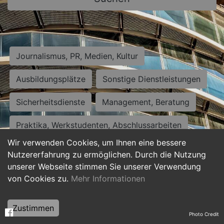
Journalismus, PR, Medien, Kultur
Ausbildungsplätze
Sonstige Dienstleistungen
Sicherheitsdienste
Management, Beratung
Praktika, Werkstudenten, Abschlussarbeiten
Wir verwenden Cookies, um Ihnen eine bessere
Personalwesen
Assistenz, Sekretariat
Nutzererfahrung zu ermöglichen. Durch die Nutzung
unserer Webseite stimmen Sie unserer Verwendung
Hilfskräfte, Aushilfs- und Nebenjobs
von Cookies zu.
Mehr Informationen
Einkauf, Logistik, Materialwirtschaft
Zustimmen
Photo Credit
Weiterbildung, Studium, duale Ausbildung