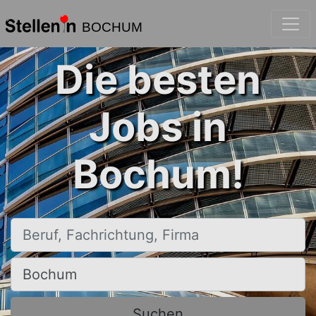
BOCHUM
Die besten
Jobs in
Bochum!
Beruf, Fachrichtung, Firma
Ort, Stadt
Suchen