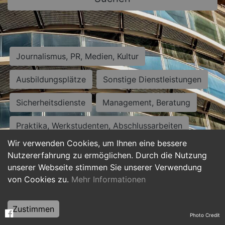
Journalismus, PR, Medien, Kultur
Ausbildungsplätze
Sonstige Dienstleistungen
Sicherheitsdienste
Management, Beratung
Praktika, Werkstudenten, Abschlussarbeiten
Wir verwenden Cookies, um Ihnen eine bessere
Personalwesen
Assistenz, Sekretariat
Nutzererfahrung zu ermöglichen. Durch die Nutzung
unserer Webseite stimmen Sie unserer Verwendung
Hilfskräfte, Aushilfs- und Nebenjobs
von Cookies zu.
Mehr Informationen
Einkauf, Logistik, Materialwirtschaft
Zustimmen
Photo Credit
Weiterbildung, Studium, duale Ausbildung