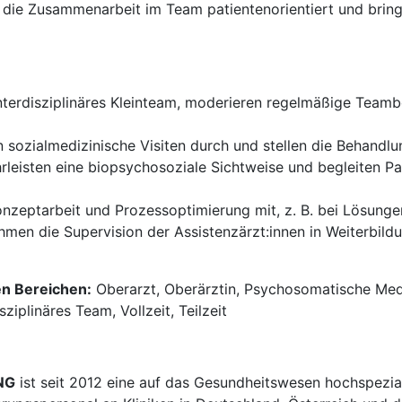
 die Zusammenarbeit im Team patientenorientiert und bringe
 interdisziplinäres Kleinteam, moderieren regelmäßige Team
 sozialmedizinische Visiten durch und stellen die Behandlun
leisten eine biopsychosoziale Sichtweise und begleiten P
onzeptarbeit und Prozessoptimierung mit, z. B. bei Lösunge
men die Supervision der Assistenzärzt:innen in Weiterbild
en Bereichen:
Oberarzt, Oberärztin, Psychosomatische Medi
sziplinäres Team, Vollzeit, Teilzeit
NG
ist seit 2012 eine auf das Gesundheitswesen hochspezial