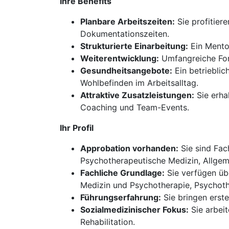
Ihre Benefits
Planbare Arbeitszeiten:
Sie profitier
Dokumentationszeiten.
Strukturierte Einarbeitung:
Ein Mentor
Weiterentwicklung:
Umfangreiche Fort
Gesundheitsangebote:
Ein betriebli
Wohlbefinden im Arbeitsalltag.
Attraktive Zusatzleistungen:
Sie erha
Coaching und Team-Events.
Ihr Profil
Approbation vorhanden:
Sie sind Fac
Psychotherapeutische Medizin, Allgem
Fachliche Grundlage:
Sie verfügen üb
Medizin und Psychotherapie, Psychoth
Führungserfahrung:
Sie bringen erste
Sozialmedizinischer Fokus:
Sie arbeit
Rehabilitation.