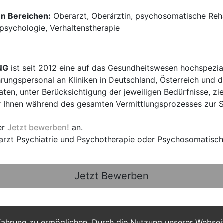
en Bereichen:
Oberarzt, Oberärztin, psychosomatische Rehabi
npsychologie, Verhaltenstherapie
NG
ist seit 2012 eine auf das Gesundheitswesen hochspezial
hrungspersonal an Kliniken in Deutschland, Österreich und d
en, unter Berücksichtigung der jeweiligen Bedürfnisse, zi
 Ihnen während des gesamten Vermittlungsprozesses zur Sei
er
Jetzt bewerben!
an.
rarzt Psychiatrie und Psychotherapie oder Psychosomatisc
Jetzt Bewerben
fahrung zu ermöglichen. Durch die Nutzung unserer Webse