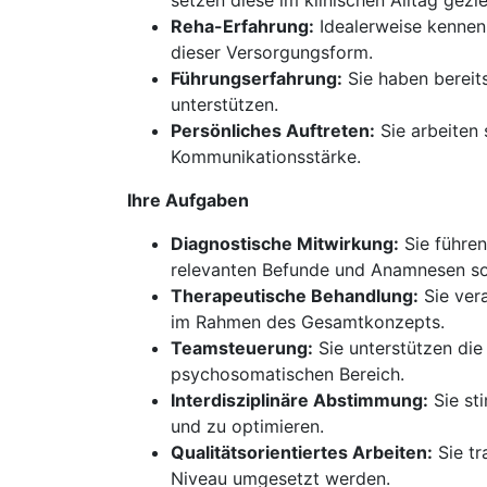
setzen diese im klinischen Alltag geziel
Reha-Erfahrung:
Idealerweise kennen 
dieser Versorgungsform.
Führungserfahrung:
Sie haben bereit
unterstützen.
Persönliches Auftreten:
Sie arbeiten 
Kommunikationsstärke.
Ihre Aufgaben
Diagnostische Mitwirkung:
Sie führen
relevanten Befunde und Anamnesen sor
Therapeutische Behandlung:
Sie ver
im Rahmen des Gesamtkonzepts.
Teamsteuerung:
Sie unterstützen die
psychosomatischen Bereich.
Interdisziplinäre Abstimmung:
Sie st
und zu optimieren.
Qualitätsorientiertes Arbeiten:
Sie tr
Niveau umgesetzt werden.