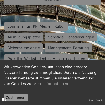
Journalismus, PR, Medien, Kultur
Ausbildungsplätze
Sonstige Dienstleistungen
Sicherheitsdienste
Management, Beratung
Praktika, Werkstudenten, Abschlussarbeiten
Wir verwenden Cookies, um Ihnen eine bessere
Personalwesen
Assistenz, Sekretariat
Nutzererfahrung zu ermöglichen. Durch die Nutzung
unserer Webseite stimmen Sie unserer Verwendung
Hilfskräfte, Aushilfs- und Nebenjobs
von Cookies zu.
Mehr Informationen
Einkauf, Logistik, Materialwirtschaft
Zustimmen
Photo Credit
Weiterbildung, Studium, duale Ausbildung