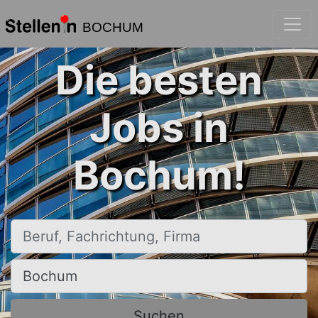
BOCHUM
Die besten
Jobs in
Bochum!
Beruf, Fachrichtung, Firma
Ort, Stadt
Suchen