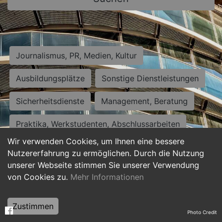
Journalismus, PR, Medien, Kultur
Ausbildungsplätze
Sonstige Dienstleistungen
Sicherheitsdienste
Management, Beratung
Praktika, Werkstudenten, Abschlussarbeiten
Wir verwenden Cookies, um Ihnen eine bessere
Personalwesen
Assistenz, Sekretariat
Nutzererfahrung zu ermöglichen. Durch die Nutzung
unserer Webseite stimmen Sie unserer Verwendung
Hilfskräfte, Aushilfs- und Nebenjobs
von Cookies zu.
Mehr Informationen
Einkauf, Logistik, Materialwirtschaft
Zustimmen
Photo Credit
Weiterbildung, Studium, duale Ausbildung