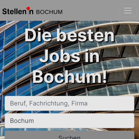
BOCHUM
Die besten
Jobs in
Bochum!
Beruf, Fachrichtung, Firma
Ort, Stadt
Suchen