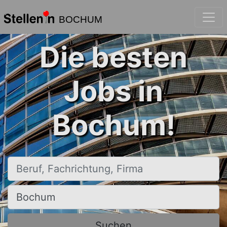
BOCHUM
Die besten
Jobs in
Bochum!
Beruf, Fachrichtung, Firma
Ort, Stadt
Suchen