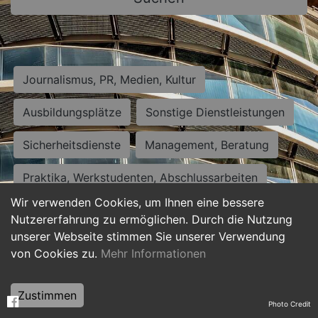
Journalismus, PR, Medien, Kultur
Ausbildungsplätze
Sonstige Dienstleistungen
Sicherheitsdienste
Management, Beratung
Praktika, Werkstudenten, Abschlussarbeiten
Wir verwenden Cookies, um Ihnen eine bessere
Personalwesen
Assistenz, Sekretariat
Nutzererfahrung zu ermöglichen. Durch die Nutzung
unserer Webseite stimmen Sie unserer Verwendung
Hilfskräfte, Aushilfs- und Nebenjobs
von Cookies zu.
Mehr Informationen
Einkauf, Logistik, Materialwirtschaft
Zustimmen
Photo Credit
Weiterbildung, Studium, duale Ausbildung