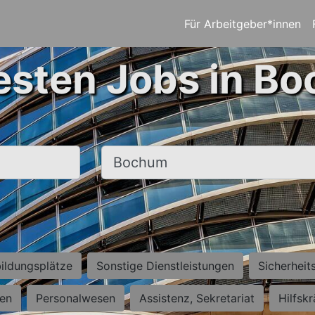
Für Arbeitgeber*innen
esten Jobs in B
Ort, Stadt
ildungsplätze
Sonstige Dienstleistungen
Sicherheit
ten
Personalwesen
Assistenz, Sekretariat
Hilfsk