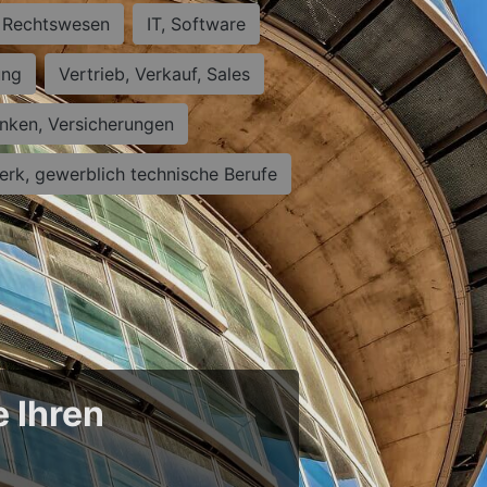
Rechtswesen
IT, Software
ung
Vertrieb, Verkauf, Sales
nken, Versicherungen
rk, gewerblich technische Berufe
e Ihren