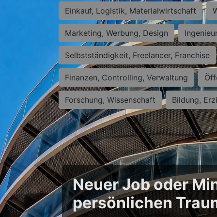
Einkauf, Logistik, Materialwirtschaft
W
Marketing, Werbung, Design
Ingenieu
Selbstständigkeit, Freelancer, Franchise
Finanzen, Controlling, Verwaltung
Öff
Forschung, Wissenschaft
Bildung, Erz
Neuer Job oder Min
persönlichen Trau