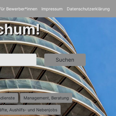
Für Bewerber*innen
Impressum
Datenschutzerklärung
ochum!
Suchen
sdienste
Management, Beratung
räfte, Aushilfs- und Nebenjobs