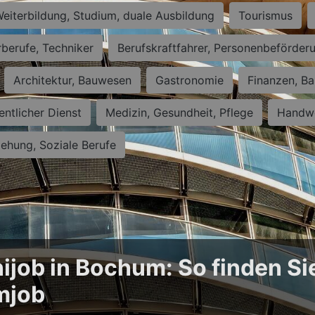
eiterbildung, Studium, duale Ausbildung
Tourismus
rberufe, Techniker
Berufskraftfahrer, Personenbeförder
Architektur, Bauwesen
Gastronomie
Finanzen, Ba
entlicher Dienst
Medizin, Gesundheit, Pflege
Handwe
iehung, Soziale Berufe
ijob in Bochum: So finden Si
mjob