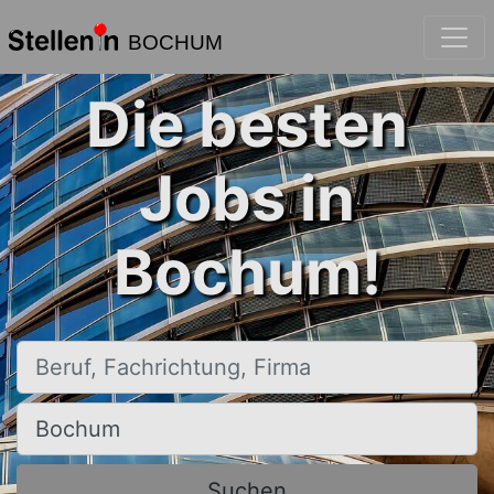
BOCHUM
Die besten
Jobs in
Bochum!
Beruf, Fachrichtung, Firma
Ort, Stadt
Suchen