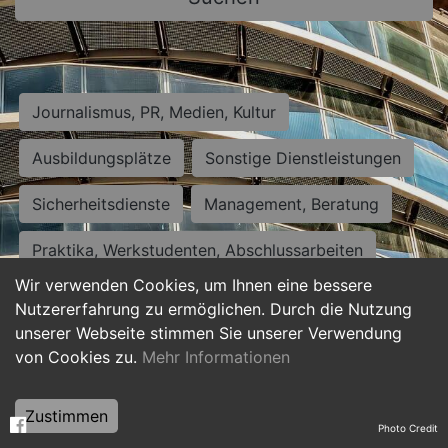
Journalismus, PR, Medien, Kultur
Ausbildungsplätze
Sonstige Dienstleistungen
Sicherheitsdienste
Management, Beratung
Praktika, Werkstudenten, Abschlussarbeiten
Wir verwenden Cookies, um Ihnen eine bessere
Personalwesen
Assistenz, Sekretariat
Nutzererfahrung zu ermöglichen. Durch die Nutzung
unserer Webseite stimmen Sie unserer Verwendung
Hilfskräfte, Aushilfs- und Nebenjobs
von Cookies zu.
Mehr Informationen
Einkauf, Logistik, Materialwirtschaft
Zustimmen
Photo Credit
Weiterbildung, Studium, duale Ausbildung