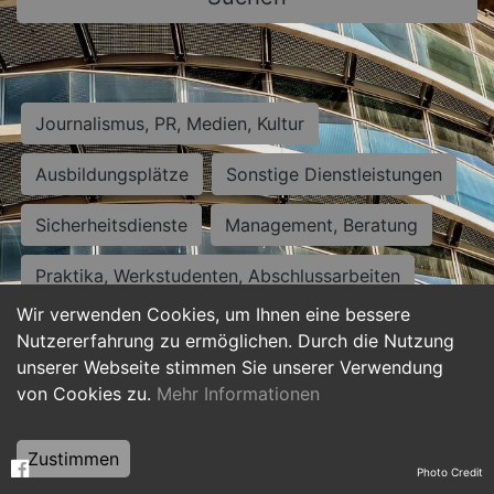
Journalismus, PR, Medien, Kultur
Ausbildungsplätze
Sonstige Dienstleistungen
Sicherheitsdienste
Management, Beratung
Praktika, Werkstudenten, Abschlussarbeiten
Wir verwenden Cookies, um Ihnen eine bessere
Personalwesen
Assistenz, Sekretariat
Nutzererfahrung zu ermöglichen. Durch die Nutzung
unserer Webseite stimmen Sie unserer Verwendung
Hilfskräfte, Aushilfs- und Nebenjobs
von Cookies zu.
Mehr Informationen
Einkauf, Logistik, Materialwirtschaft
Zustimmen
Photo Credit
Weiterbildung, Studium, duale Ausbildung