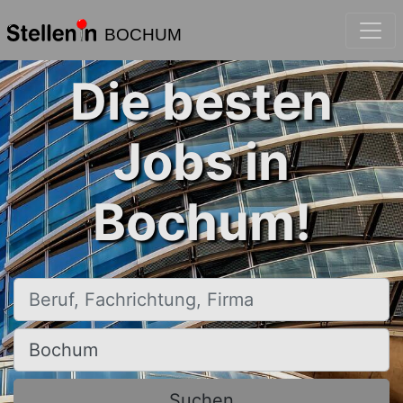
BOCHUM
Die besten
Jobs in
Bochum!
Beruf, Fachrichtung, Firma
Ort, Stadt
Suchen