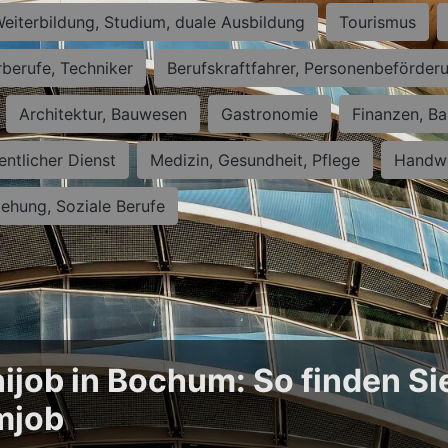
eiterbildung, Studium, duale Ausbildung
Tourismus
rberufe, Techniker
Berufskraftfahrer, Personenbeförder
Architektur, Bauwesen
Gastronomie
Finanzen, Ba
entlicher Dienst
Medizin, Gesundheit, Pflege
Handwe
iehung, Soziale Berufe
ijob in Bochum: So finden Si
mjob