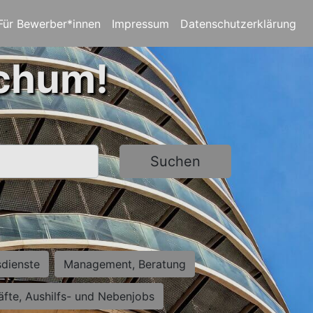
Für Bewerber*innen
Impressum
Datenschutzerklärung
ochum!
Suchen
sdienste
Management, Beratung
räfte, Aushilfs- und Nebenjobs