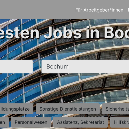
Für Arbeitgeber*innen
esten Jobs in B
Ort, Stadt
ildungsplätze
Sonstige Dienstleistungen
Sicherheit
ten
Personalwesen
Assistenz, Sekretariat
Hilfsk