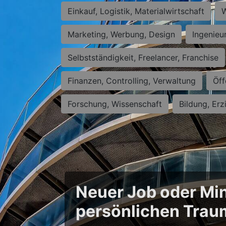
Einkauf, Logistik, Materialwirtschaft
W
Marketing, Werbung, Design
Ingenieu
Selbstständigkeit, Freelancer, Franchise
Finanzen, Controlling, Verwaltung
Öff
Forschung, Wissenschaft
Bildung, Erz
Neuer Job oder Min
persönlichen Trau