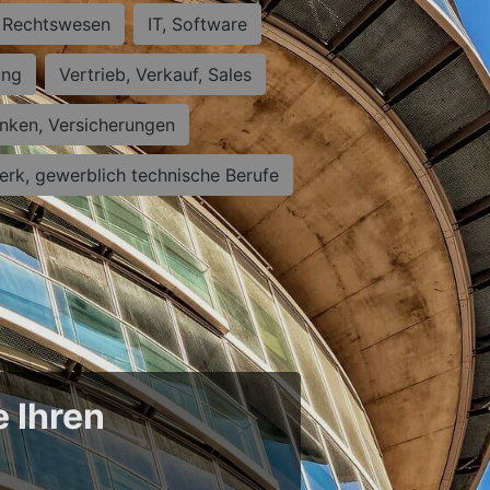
Rechtswesen
IT, Software
ung
Vertrieb, Verkauf, Sales
nken, Versicherungen
rk, gewerblich technische Berufe
e Ihren