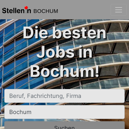
BOCHUM
Die besten
Jobs in
Bochum!
Beruf, Fachrichtung, Firma
Ort, Stadt
Suchen