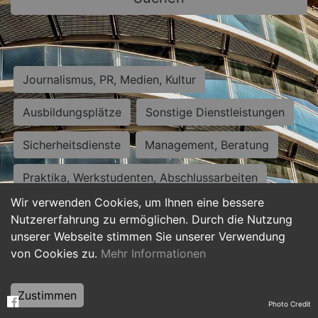
Journalismus, PR, Medien, Kultur
Ausbildungsplätze
Sonstige Dienstleistungen
Sicherheitsdienste
Management, Beratung
Praktika, Werkstudenten, Abschlussarbeiten
Wir verwenden Cookies, um Ihnen eine bessere
Personalwesen
Assistenz, Sekretariat
Nutzererfahrung zu ermöglichen. Durch die Nutzung
unserer Webseite stimmen Sie unserer Verwendung
Hilfskräfte, Aushilfs- und Nebenjobs
von Cookies zu.
Mehr Informationen
Einkauf, Logistik, Materialwirtschaft
Zustimmen
Photo Credit
Weiterbildung, Studium, duale Ausbildung