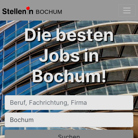
BOCHUM
Die besten
Jobs in
Bochum!
Beruf, Fachrichtung, Firma
Ort, Stadt
Suchen