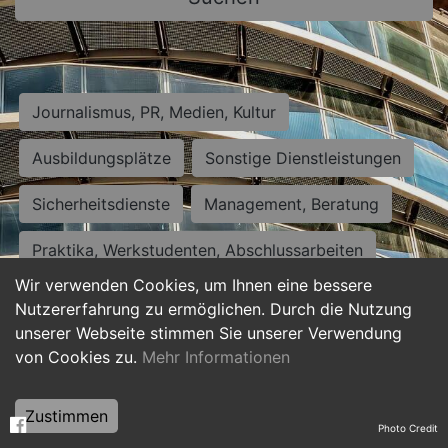
Journalismus, PR, Medien, Kultur
Ausbildungsplätze
Sonstige Dienstleistungen
Sicherheitsdienste
Management, Beratung
Praktika, Werkstudenten, Abschlussarbeiten
Wir verwenden Cookies, um Ihnen eine bessere
Personalwesen
Assistenz, Sekretariat
Nutzererfahrung zu ermöglichen. Durch die Nutzung
unserer Webseite stimmen Sie unserer Verwendung
Hilfskräfte, Aushilfs- und Nebenjobs
von Cookies zu.
Mehr Informationen
Einkauf, Logistik, Materialwirtschaft
Zustimmen
Photo Credit
Weiterbildung, Studium, duale Ausbildung