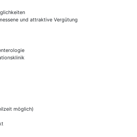
glichkeiten
messene und attraktive Vergütung
enterologie
ationsklinik
eilzeit möglich)
kt