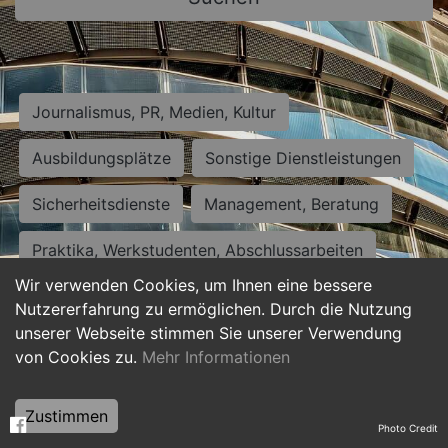
Journalismus, PR, Medien, Kultur
Ausbildungsplätze
Sonstige Dienstleistungen
Sicherheitsdienste
Management, Beratung
Praktika, Werkstudenten, Abschlussarbeiten
Wir verwenden Cookies, um Ihnen eine bessere
Personalwesen
Assistenz, Sekretariat
Nutzererfahrung zu ermöglichen. Durch die Nutzung
unserer Webseite stimmen Sie unserer Verwendung
Hilfskräfte, Aushilfs- und Nebenjobs
von Cookies zu.
Mehr Informationen
Einkauf, Logistik, Materialwirtschaft
Zustimmen
Photo Credit
Weiterbildung, Studium, duale Ausbildung