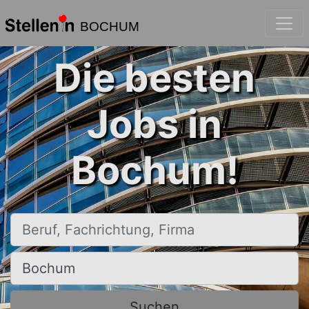
BOCHUM
Die besten
Jobs in
Bochum!
Beruf, Fachrichtung, Firma
Ort, Stadt
Suchen