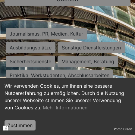
Journalismus, PR, Medien, Kultur
Ausbildungsplätze
Sonstige Dienstleistungen
Sicherheitsdienste
Management, Beratung
Praktika, Werkstudenten, Abschlussarbeiten
Wir verwenden Cookies, um Ihnen eine bessere
Personalwesen
Assistenz, Sekretariat
Nutzererfahrung zu ermöglichen. Durch die Nutzung
unserer Webseite stimmen Sie unserer Verwendung
Hilfskräfte, Aushilfs- und Nebenjobs
von Cookies zu.
Mehr Informationen
Einkauf, Logistik, Materialwirtschaft
Zustimmen
Photo Credit
Weiterbildung, Studium, duale Ausbildung