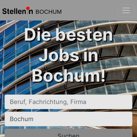
BOCHUM
Die besten
Jobs in
Bochum!
Beruf, Fachrichtung, Firma
Ort, Stadt
Suchen