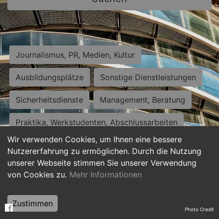
Journalismus, PR, Medien, Kultur
Ausbildungsplätze
Sonstige Dienstleistungen
Sicherheitsdienste
Management, Beratung
Praktika, Werkstudenten, Abschlussarbeiten
Wir verwenden Cookies, um Ihnen eine bessere
Personalwesen
Assistenz, Sekretariat
Nutzererfahrung zu ermöglichen. Durch die Nutzung
unserer Webseite stimmen Sie unserer Verwendung
Hilfskräfte, Aushilfs- und Nebenjobs
von Cookies zu.
Mehr Informationen
Einkauf, Logistik, Materialwirtschaft
Zustimmen
Photo Credit
Weiterbildung, Studium, duale Ausbildung