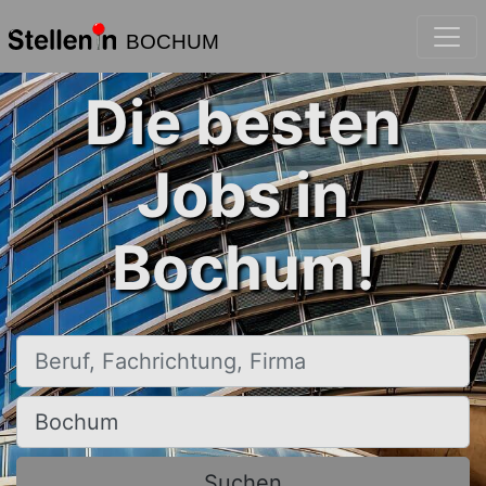
BOCHUM
Die besten
Jobs in
Bochum!
Beruf, Fachrichtung, Firma
Ort, Stadt
Suchen