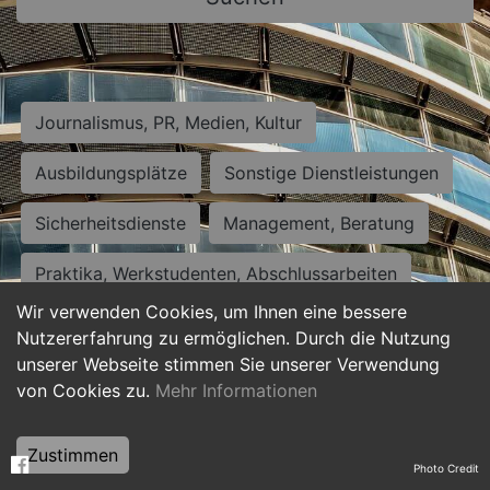
Journalismus, PR, Medien, Kultur
Ausbildungsplätze
Sonstige Dienstleistungen
Sicherheitsdienste
Management, Beratung
Praktika, Werkstudenten, Abschlussarbeiten
Wir verwenden Cookies, um Ihnen eine bessere
Personalwesen
Assistenz, Sekretariat
Nutzererfahrung zu ermöglichen. Durch die Nutzung
unserer Webseite stimmen Sie unserer Verwendung
Hilfskräfte, Aushilfs- und Nebenjobs
von Cookies zu.
Mehr Informationen
Einkauf, Logistik, Materialwirtschaft
Zustimmen
Photo Credit
Weiterbildung, Studium, duale Ausbildung