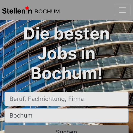
BOCHUM
Die besten
Jobs in
Bochum!
Beruf, Fachrichtung, Firma
Ort, Stadt
Suchen