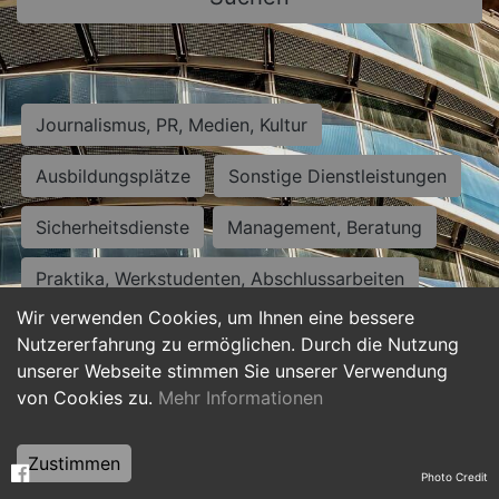
Journalismus, PR, Medien, Kultur
Ausbildungsplätze
Sonstige Dienstleistungen
Sicherheitsdienste
Management, Beratung
Praktika, Werkstudenten, Abschlussarbeiten
Wir verwenden Cookies, um Ihnen eine bessere
Personalwesen
Assistenz, Sekretariat
Nutzererfahrung zu ermöglichen. Durch die Nutzung
unserer Webseite stimmen Sie unserer Verwendung
Hilfskräfte, Aushilfs- und Nebenjobs
von Cookies zu.
Mehr Informationen
Einkauf, Logistik, Materialwirtschaft
Zustimmen
Photo Credit
Weiterbildung, Studium, duale Ausbildung