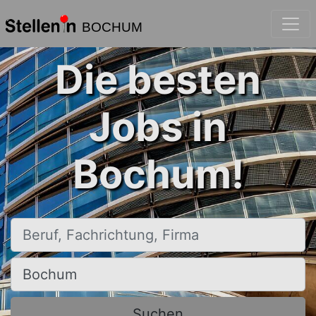
BOCHUM
Die besten
Jobs in
Bochum!
Beruf, Fachrichtung, Firma
Ort, Stadt
Suchen