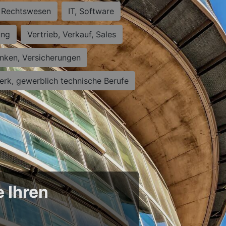
Rechtswesen
IT, Software
ung
Vertrieb, Verkauf, Sales
nken, Versicherungen
rk, gewerblich technische Berufe
e Ihren