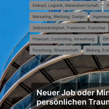
Einkauf, Logistik, Materialwirtschaft
W
Marketing, Werbung, Design
Ingenieu
Selbstständigkeit, Freelancer, Franchise
Finanzen, Controlling, Verwaltung
Öff
Forschung, Wissenschaft
Bildung, Erz
Neuer Job oder Min
persönlichen Trau