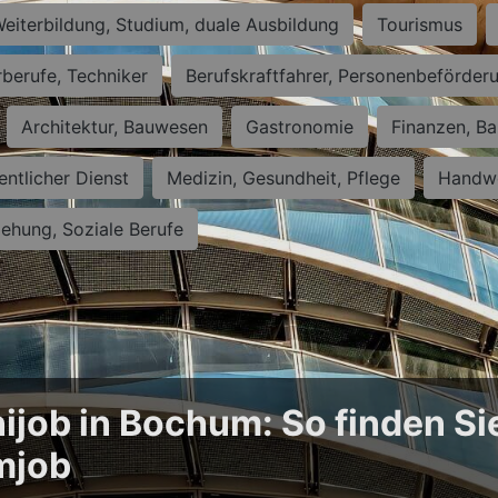
eiterbildung, Studium, duale Ausbildung
Tourismus
rberufe, Techniker
Berufskraftfahrer, Personenbeförder
Architektur, Bauwesen
Gastronomie
Finanzen, Ba
entlicher Dienst
Medizin, Gesundheit, Pflege
Handwe
iehung, Soziale Berufe
ijob in Bochum: So finden Si
mjob