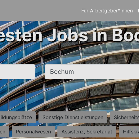
Für Arbeitgeber*innen
esten Jobs in B
Ort, Stadt
ildungsplätze
Sonstige Dienstleistungen
Sicherheit
ten
Personalwesen
Assistenz, Sekretariat
Hilfsk