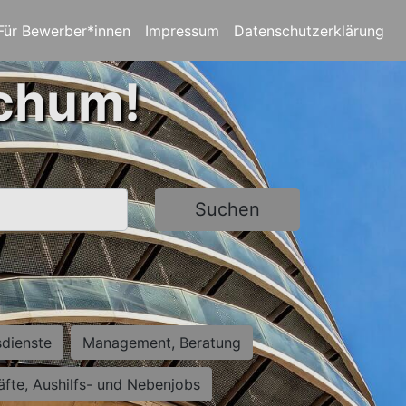
Für Bewerber*innen
Impressum
Datenschutzerklärung
ochum!
Suchen
sdienste
Management, Beratung
räfte, Aushilfs- und Nebenjobs