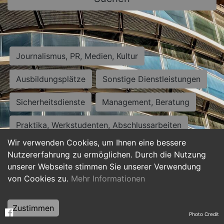
Journalismus, PR, Medien, Kultur
Ausbildungsplätze
Sonstige Dienstleistungen
Sicherheitsdienste
Management, Beratung
Praktika, Werkstudenten, Abschlussarbeiten
Wir verwenden Cookies, um Ihnen eine bessere
Personalwesen
Assistenz, Sekretariat
Nutzererfahrung zu ermöglichen. Durch die Nutzung
unserer Webseite stimmen Sie unserer Verwendung
Hilfskräfte, Aushilfs- und Nebenjobs
von Cookies zu.
Mehr Informationen
Einkauf, Logistik, Materialwirtschaft
Zustimmen
Photo Credit
Weiterbildung, Studium, duale Ausbildung