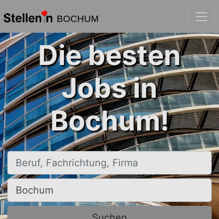
BOCHUM
Die besten
Jobs in
Bochum!
Beruf, Fachrichtung, Firma
Ort, Stadt
Suchen