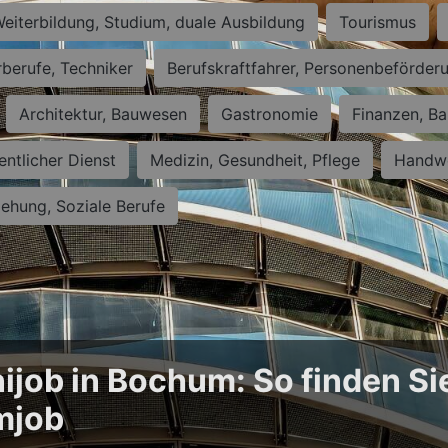
eiterbildung, Studium, duale Ausbildung
Tourismus
rberufe, Techniker
Berufskraftfahrer, Personenbeförder
Architektur, Bauwesen
Gastronomie
Finanzen, Ba
entlicher Dienst
Medizin, Gesundheit, Pflege
Handwe
iehung, Soziale Berufe
ijob in Bochum: So finden Si
mjob