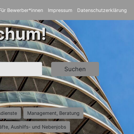
Für Bewerber*innen
Impressum
Datenschutzerklärung
ochum!
Suchen
sdienste
Management, Beratung
räfte, Aushilfs- und Nebenjobs