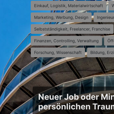
Einkauf, Logistik, Materialwirtschaft
W
Marketing, Werbung, Design
Ingenieu
Selbstständigkeit, Freelancer, Franchise
Finanzen, Controlling, Verwaltung
Öff
Forschung, Wissenschaft
Bildung, Erz
Neuer Job oder Min
persönlichen Trau