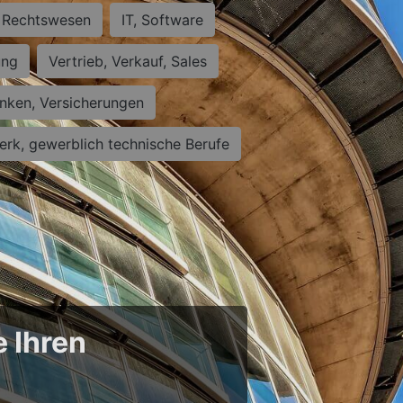
Rechtswesen
IT, Software
ung
Vertrieb, Verkauf, Sales
nken, Versicherungen
rk, gewerblich technische Berufe
e Ihren