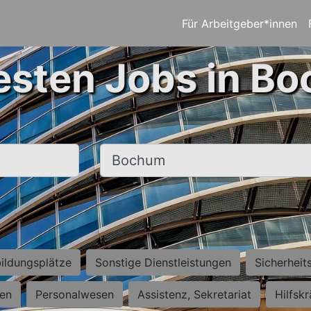
Für Arbeitgeber*innen
esten Jobs in B
Ort, Stadt
ildungsplätze
Sonstige Dienstleistungen
Sicherheit
ten
Personalwesen
Assistenz, Sekretariat
Hilfsk