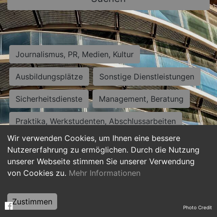
Journalismus, PR, Medien, Kultur
Ausbildungsplätze
Sonstige Dienstleistungen
Sicherheitsdienste
Management, Beratung
Praktika, Werkstudenten, Abschlussarbeiten
Wir verwenden Cookies, um Ihnen eine bessere
Personalwesen
Assistenz, Sekretariat
Nutzererfahrung zu ermöglichen. Durch die Nutzung
unserer Webseite stimmen Sie unserer Verwendung
Hilfskräfte, Aushilfs- und Nebenjobs
von Cookies zu.
Mehr Informationen
Einkauf, Logistik, Materialwirtschaft
Zustimmen
Photo Credit
Weiterbildung, Studium, duale Ausbildung