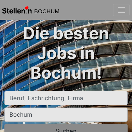
BOCHUM
Die besten
Jobs in
Bochum!
Beruf, Fachrichtung, Firma
Ort, Stadt
Suchen