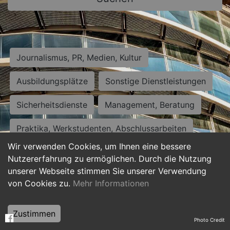
Journalismus, PR, Medien, Kultur
Ausbildungsplätze
Sonstige Dienstleistungen
Sicherheitsdienste
Management, Beratung
Praktika, Werkstudenten, Abschlussarbeiten
Wir verwenden Cookies, um Ihnen eine bessere
Personalwesen
Assistenz, Sekretariat
Nutzererfahrung zu ermöglichen. Durch die Nutzung
unserer Webseite stimmen Sie unserer Verwendung
Hilfskräfte, Aushilfs- und Nebenjobs
von Cookies zu.
Mehr Informationen
Einkauf, Logistik, Materialwirtschaft
Zustimmen
Photo Credit
Weiterbildung, Studium, duale Ausbildung