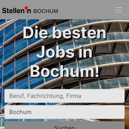
BOCHUM
Die besten
Jobs in
Bochum!
Beruf, Fachrichtung, Firma
Ort, Stadt
Suchen