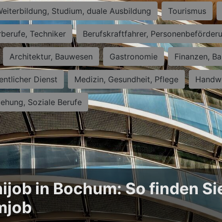
eiterbildung, Studium, duale Ausbildung
Tourismus
rberufe, Techniker
Berufskraftfahrer, Personenbeförder
Architektur, Bauwesen
Gastronomie
Finanzen, Ba
entlicher Dienst
Medizin, Gesundheit, Pflege
Handwe
iehung, Soziale Berufe
ijob in Bochum: So finden Si
mjob