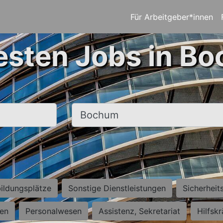
Für Arbeitgeber*innen
esten Jobs in B
Ort, Stadt
ildungsplätze
Sonstige Dienstleistungen
Sicherheit
ten
Personalwesen
Assistenz, Sekretariat
Hilfsk