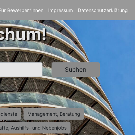
Für Bewerber*innen
Impressum
Datenschutzerklärung
ochum!
Suchen
sdienste
Management, Beratung
räfte, Aushilfs- und Nebenjobs