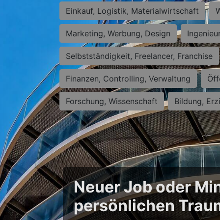
Einkauf, Logistik, Materialwirtschaft
W
Marketing, Werbung, Design
Ingenieu
Selbstständigkeit, Freelancer, Franchise
Finanzen, Controlling, Verwaltung
Öff
Forschung, Wissenschaft
Bildung, Erz
Neuer Job oder Min
persönlichen Trau