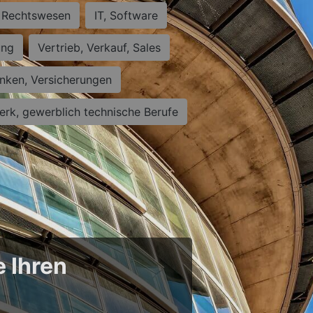
Rechtswesen
IT, Software
ung
Vertrieb, Verkauf, Sales
nken, Versicherungen
rk, gewerblich technische Berufe
e Ihren