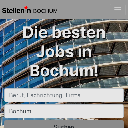
BOCHUM
Die besten
Jobs in
Bochum!
Beruf, Fachrichtung, Firma
Ort, Stadt
Suchen