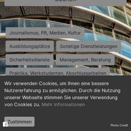
Journalismus, PR, Medien, Kultur
Ausbildungsplätze
Sonstige Dienstleistungen
Sicherheitsdienste
Management, Beratung
Praktika, Werkstudenten, Abschlussarbeiten
Wir verwenden Cookies, um Ihnen eine bessere
Personalwesen
Assistenz, Sekretariat
Nutzererfahrung zu ermöglichen. Durch die Nutzung
unserer Webseite stimmen Sie unserer Verwendung
Hilfskräfte, Aushilfs- und Nebenjobs
von Cookies zu.
Mehr Informationen
Einkauf, Logistik, Materialwirtschaft
Zustimmen
Photo Credit
Weiterbildung, Studium, duale Ausbildung