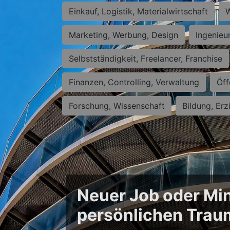
Einkauf, Logistik, Materialwirtschaft
W
Marketing, Werbung, Design
Ingenieu
Selbstständigkeit, Freelancer, Franchise
Finanzen, Controlling, Verwaltung
Öff
Forschung, Wissenschaft
Bildung, Erz
Neuer Job oder Min
persönlichen Trau