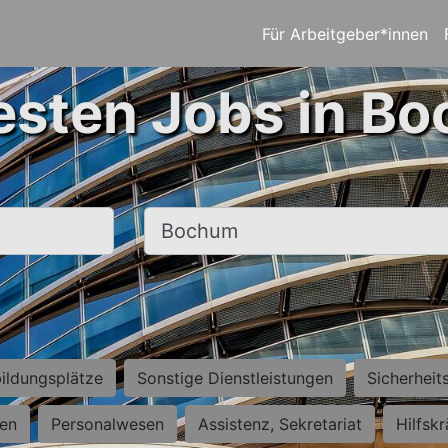
Für Arbeitgeber*innen
esten Jobs in B
Ort, Stadt
ildungsplätze
Sonstige Dienstleistungen
Sicherheit
ten
Personalwesen
Assistenz, Sekretariat
Hilfsk