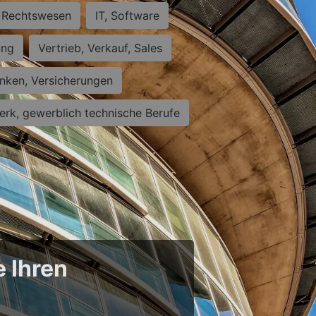
Rechtswesen
IT, Software
ung
Vertrieb, Verkauf, Sales
nken, Versicherungen
rk, gewerblich technische Berufe
e Ihren