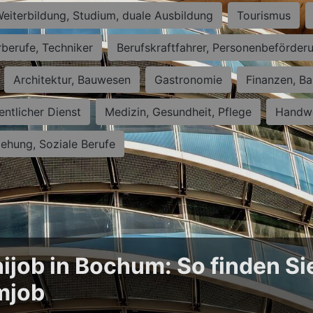
eiterbildung, Studium, duale Ausbildung
Tourismus
rberufe, Techniker
Berufskraftfahrer, Personenbeförder
Architektur, Bauwesen
Gastronomie
Finanzen, Ba
entlicher Dienst
Medizin, Gesundheit, Pflege
Handwe
iehung, Soziale Berufe
ijob in Bochum: So finden Si
mjob