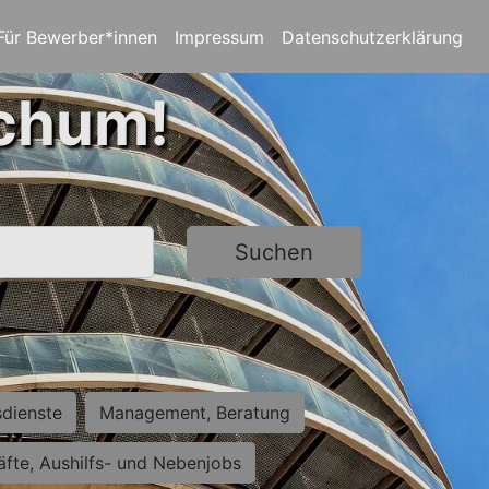
Für Bewerber*innen
Impressum
Datenschutzerklärung
ochum!
Suchen
sdienste
Management, Beratung
räfte, Aushilfs- und Nebenjobs