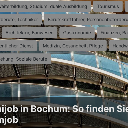
eiterbildung, Studium, duale Ausbildung
Tourismus
rberufe, Techniker
Berufskraftfahrer, Personenbeförder
Architektur, Bauwesen
Gastronomie
Finanzen, Ba
entlicher Dienst
Medizin, Gesundheit, Pflege
Handwe
iehung, Soziale Berufe
ijob in Bochum: So finden Si
mjob