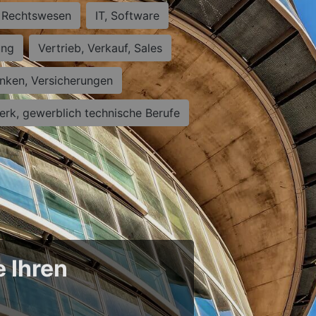
Rechtswesen
IT, Software
ung
Vertrieb, Verkauf, Sales
nken, Versicherungen
rk, gewerblich technische Berufe
e Ihren