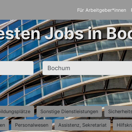
Für Arbeitgeber*innen
esten Jobs in B
Ort, Stadt
ildungsplätze
Sonstige Dienstleistungen
Sicherheit
ten
Personalwesen
Assistenz, Sekretariat
Hilfsk