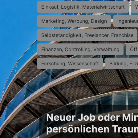
Einkauf, Logistik, Materialwirtschaft
W
Marketing, Werbung, Design
Ingenieu
Selbstständigkeit, Freelancer, Franchise
Finanzen, Controlling, Verwaltung
Öff
Forschung, Wissenschaft
Bildung, Erz
Neuer Job oder Min
persönlichen Trau