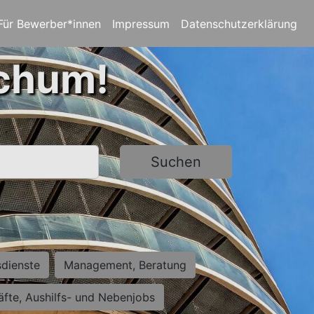
Für Bewerber*innen
Impressum
Datenschutzerklärung
ochum!
Suchen
sdienste
Management, Beratung
räfte, Aushilfs- und Nebenjobs