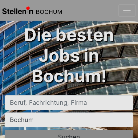
BOCHUM
Die besten
Jobs in
Bochum!
Beruf, Fachrichtung, Firma
Ort, Stadt
Suchen