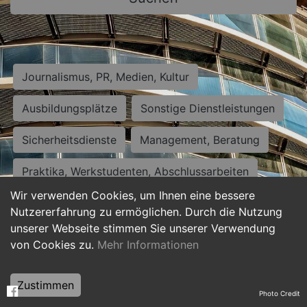
Journalismus, PR, Medien, Kultur
Ausbildungsplätze
Sonstige Dienstleistungen
Sicherheitsdienste
Management, Beratung
Praktika, Werkstudenten, Abschlussarbeiten
Wir verwenden Cookies, um Ihnen eine bessere
Personalwesen
Assistenz, Sekretariat
Nutzererfahrung zu ermöglichen. Durch die Nutzung
unserer Webseite stimmen Sie unserer Verwendung
Hilfskräfte, Aushilfs- und Nebenjobs
von Cookies zu.
Mehr Informationen
Einkauf, Logistik, Materialwirtschaft
Zustimmen
Photo Credit
Weiterbildung, Studium, duale Ausbildung