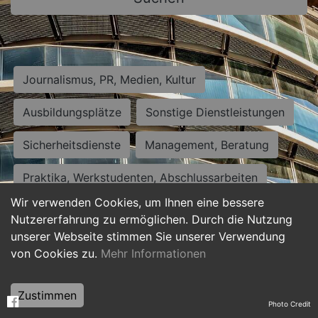
Journalismus, PR, Medien, Kultur
Ausbildungsplätze
Sonstige Dienstleistungen
Sicherheitsdienste
Management, Beratung
Praktika, Werkstudenten, Abschlussarbeiten
Wir verwenden Cookies, um Ihnen eine bessere
Personalwesen
Assistenz, Sekretariat
Nutzererfahrung zu ermöglichen. Durch die Nutzung
unserer Webseite stimmen Sie unserer Verwendung
Hilfskräfte, Aushilfs- und Nebenjobs
von Cookies zu.
Mehr Informationen
Einkauf, Logistik, Materialwirtschaft
Zustimmen
Photo Credit
Weiterbildung, Studium, duale Ausbildung