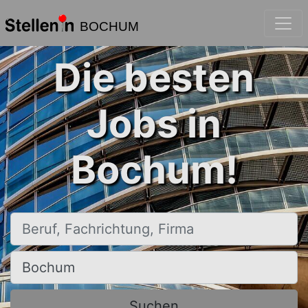
BOCHUM
Die besten
Jobs in
Bochum!
Beruf, Fachrichtung, Firma
Ort, Stadt
Suchen