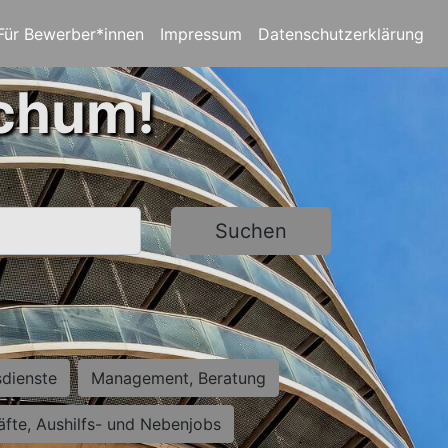
Für Bewerber*innen
Impressum
Datenschutzerklärung
ochum!
Suchen
sdienste
Management, Beratung
räfte, Aushilfs- und Nebenjobs