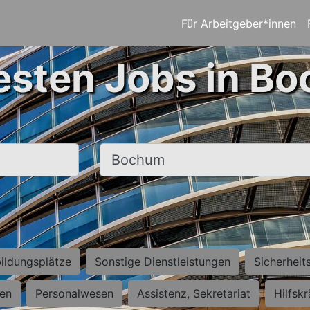
Für Arbeitgeber*innen
esten Jobs in B
Ort, Stadt
ildungsplätze
Sonstige Dienstleistungen
Sicherheit
ten
Personalwesen
Assistenz, Sekretariat
Hilfsk