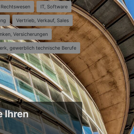
Rechtswesen
IT, Software
ung
Vertrieb, Verkauf, Sales
nken, Versicherungen
rk, gewerblich technische Berufe
e Ihren