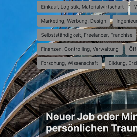
Einkauf, Logistik, Materialwirtschaft
W
Marketing, Werbung, Design
Ingenieu
Selbstständigkeit, Freelancer, Franchise
Finanzen, Controlling, Verwaltung
Öff
Forschung, Wissenschaft
Bildung, Erz
Neuer Job oder Min
persönlichen Trau