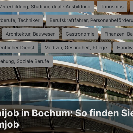
eiterbildung, Studium, duale Ausbildung
Tourismus
rberufe, Techniker
Berufskraftfahrer, Personenbeförder
Architektur, Bauwesen
Gastronomie
Finanzen, Ba
entlicher Dienst
Medizin, Gesundheit, Pflege
Handwe
iehung, Soziale Berufe
ijob in Bochum: So finden Si
mjob