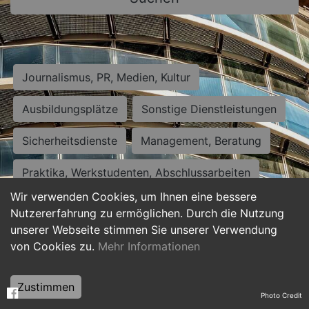
Journalismus, PR, Medien, Kultur
Ausbildungsplätze
Sonstige Dienstleistungen
Sicherheitsdienste
Management, Beratung
Praktika, Werkstudenten, Abschlussarbeiten
Wir verwenden Cookies, um Ihnen eine bessere
Personalwesen
Assistenz, Sekretariat
Nutzererfahrung zu ermöglichen. Durch die Nutzung
unserer Webseite stimmen Sie unserer Verwendung
Hilfskräfte, Aushilfs- und Nebenjobs
von Cookies zu.
Mehr Informationen
Einkauf, Logistik, Materialwirtschaft
Zustimmen
Photo Credit
Weiterbildung, Studium, duale Ausbildung