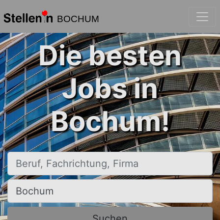
BOCHUM
Die besten
Jobs in
Bochum!
Beruf, Fachrichtung, Firma
Ort, Stadt
Suchen