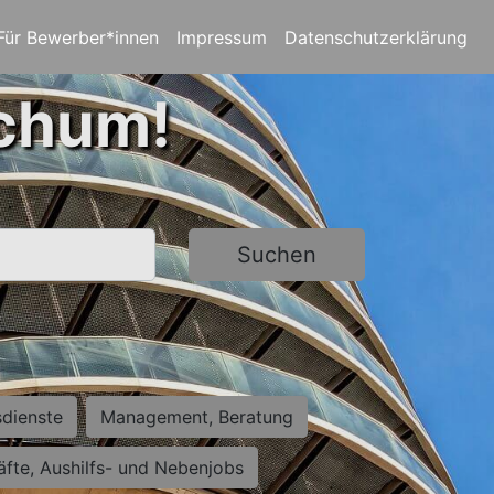
Für Bewerber*innen
Impressum
Datenschutzerklärung
ochum!
Suchen
sdienste
Management, Beratung
räfte, Aushilfs- und Nebenjobs