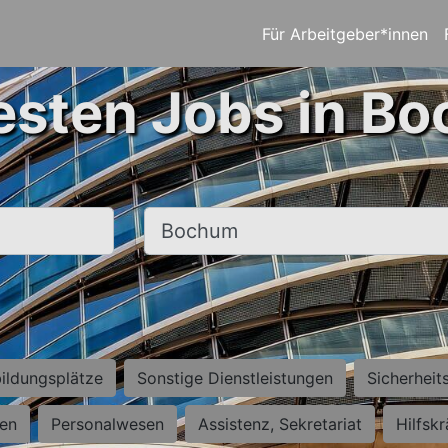
Für Arbeitgeber*innen
esten Jobs in B
Ort, Stadt
ildungsplätze
Sonstige Dienstleistungen
Sicherheit
ten
Personalwesen
Assistenz, Sekretariat
Hilfsk