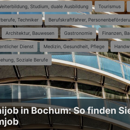
eiterbildung, Studium, duale Ausbildung
Tourismus
rberufe, Techniker
Berufskraftfahrer, Personenbeförder
Architektur, Bauwesen
Gastronomie
Finanzen, Ba
entlicher Dienst
Medizin, Gesundheit, Pflege
Handwe
iehung, Soziale Berufe
ijob in Bochum: So finden Si
mjob