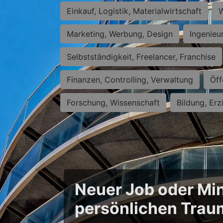
Einkauf, Logistik, Materialwirtschaft
W
Marketing, Werbung, Design
Ingenieu
Selbstständigkeit, Freelancer, Franchise
Finanzen, Controlling, Verwaltung
Öff
Forschung, Wissenschaft
Bildung, Erz
Neuer Job oder Min
persönlichen Trau