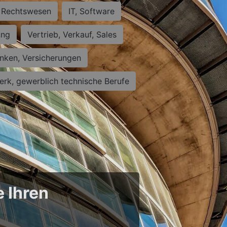
Rechtswesen
IT, Software
ung
Vertrieb, Verkauf, Sales
nken, Versicherungen
rk, gewerblich technische Berufe
e Ihren