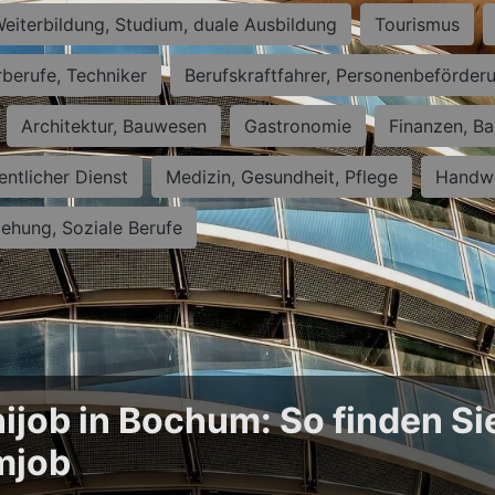
eiterbildung, Studium, duale Ausbildung
Tourismus
rberufe, Techniker
Berufskraftfahrer, Personenbeförder
Architektur, Bauwesen
Gastronomie
Finanzen, Ba
entlicher Dienst
Medizin, Gesundheit, Pflege
Handwe
iehung, Soziale Berufe
ijob in Bochum: So finden Si
mjob