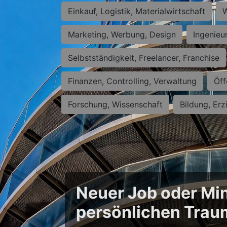
Einkauf, Logistik, Materialwirtschaft
W
Marketing, Werbung, Design
Ingenieu
Selbstständigkeit, Freelancer, Franchise
Finanzen, Controlling, Verwaltung
Öff
Forschung, Wissenschaft
Bildung, Erz
Neuer Job oder Min
persönlichen Trau