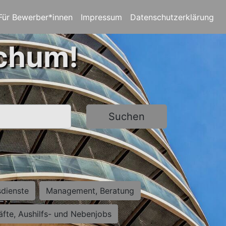
Für Bewerber*innen
Impressum
Datenschutzerklärung
ochum!
Suchen
sdienste
Management, Beratung
räfte, Aushilfs- und Nebenjobs