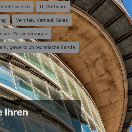
Rechtswesen
IT, Software
ung
Vertrieb, Verkauf, Sales
nken, Versicherungen
rk, gewerblich technische Berufe
e Ihren