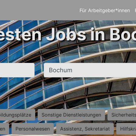
Für Arbeitgeber*innen
esten Jobs in B
Ort, Stadt
ildungsplätze
Sonstige Dienstleistungen
Sicherheit
ten
Personalwesen
Assistenz, Sekretariat
Hilfsk