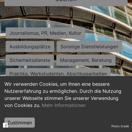
Journalismus, PR, Medien, Kultur
Ausbildungsplätze
Sonstige Dienstleistungen
Sicherheitsdienste
Management, Beratung
Praktika, Werkstudenten, Abschlussarbeiten
Wir verwenden Cookies, um Ihnen eine bessere
Personalwesen
Assistenz, Sekretariat
Nutzererfahrung zu ermöglichen. Durch die Nutzung
unserer Webseite stimmen Sie unserer Verwendung
Hilfskräfte, Aushilfs- und Nebenjobs
von Cookies zu.
Mehr Informationen
Einkauf, Logistik, Materialwirtschaft
Zustimmen
Photo Credit
Weiterbildung, Studium, duale Ausbildung