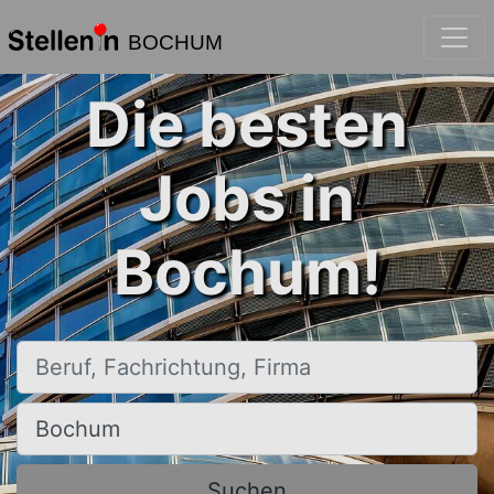
BOCHUM
Die besten
Jobs in
Bochum!
Beruf, Fachrichtung, Firma
Ort, Stadt
Suchen